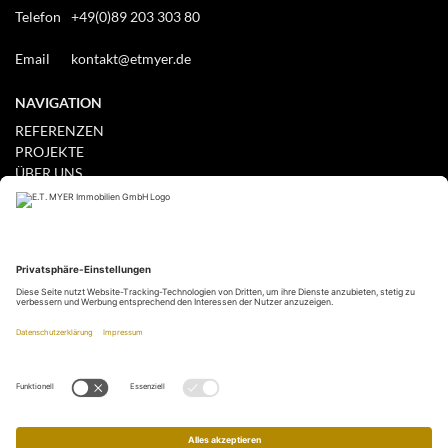
Telefon
+49(0)89 203 303 80
Email
kontakt@etmyer.de
NAVIGATION
REFERENZEN
PROJEKTE
ÜBER UNS
PRESSE
IMPRESSUM
DATENSCHUTZERKLÄRUNG
GEWERBE MIETEN / KAUFEN
WOHNEN MIETEN / KAUFEN
IHR ANGEBOT WOHNEN
IHR ANGEBOT GEWERBE
IHR GESUCH GEWERBE
PARTNER
THE FLUSHING MEADOWS