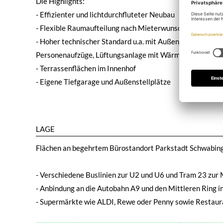
Die Highlights:
- Effizienter und lichtdurchfluteter Neubau
- Flexible Raumaufteilung nach Mieterwunsch möglich
- Hoher technischer Standard u.a. mit Außenjalousien, H
Personenaufzüge, Lüftungsanlage mit Wärmerückgewinn
- Terrassenflächen im Innenhof
- Eigene Tiefgarage und Außenstellplätze
LAGE
Flächen an begehrtem Bürostandort Parkstadt Schwabing
- Verschiedene Buslinien zur U2 und U6 und Tram 23 zur M
- Anbindung an die Autobahn A9 und den Mittleren Ring
- Supermärkte wie ALDI, Rewe oder Penny sowie Restaur