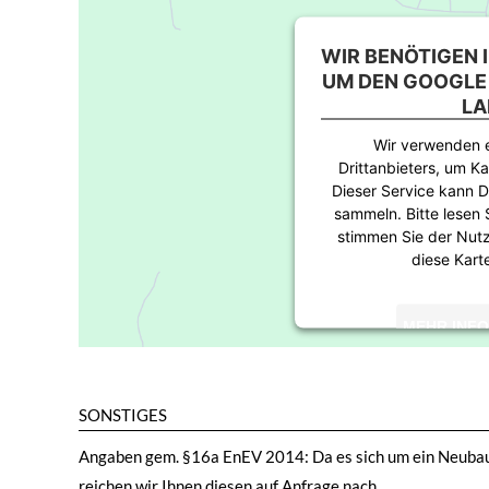
WIR BENÖTIGEN 
UM DEN GOOGLE
LA
Wir verwenden e
Drittanbieters, um Ka
Dieser Service kann D
sammeln. Bitte lesen 
stimmen Sie der Nut
diese Kart
MEHR INF
AKZEP
SONSTIGES
powered by
Usercent
Pl
Angaben gem. §16a EnEV 2014: Da es sich um ein Neubaup
reichen wir Ihnen diesen auf Anfrage nach.