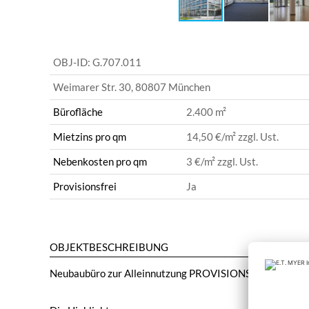
OBJ-ID:
G.707.011
Weimarer Str. 30
,
80807 München
Bürofläche
2.400 m²
Mietzins pro qm
14,50 €
/m² zzgl. Ust.
Nebenkosten pro qm
3 €
/m² zzgl. Ust.
Provisionsfrei
Ja
OBJEKTBESCHREIBUNG
Neubaubüro zur Alleinnutzung PROVISIONSFREI zu verm