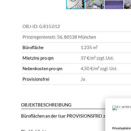
OBJ-ID:
G.815.012
Prinzregentenstr. 56
,
80538 München
Bürofläche
1.235 m²
Mietzins pro qm
37 €
/m² zzgl. Ust.
Nebenkosten pro qm
4,50 €
/m² zzgl. Ust.
Provisionsfrei
Ja
OBJEKTBESCHREIBUNG
Büroflächen an der Isar PROVISIONSFREI zu vermieten.