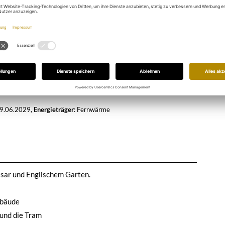
ilw. Klimatisierung, Sonnenschutz zum Innenhof,
fzug
9.06.2029
,
Energieträger
:
Fernwärme
Isar und Englischem Garten.
ebäude
 und die Tram