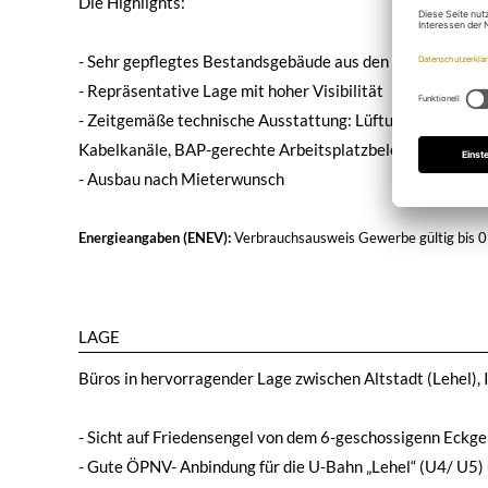
Die Highlights:
- Sehr gepflegtes Bestandsgebäude aus den 60er Jahren
- Repräsentative Lage mit hoher Visibilität
- Zeitgemäße technische Ausstattung: Lüftungsanlage, te
Kabelkanäle, BAP-gerechte Arbeitsplatzbeleuchtung, Au
- Ausbau nach Mieterwunsch
Energieangaben (ENEV):
Verbrauchsausweis Gewerbe
gültig bis
0
LAGE
Büros in hervorragender Lage zwischen Altstadt (Lehel), 
- Sicht auf Friedensengel von dem 6-geschossigenn Eckg
- Gute ÖPNV- Anbindung für die U-Bahn „Lehel“ (U4/ U5)