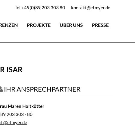
Tel +49(0)89 203 303 80
kontakt@etmyer.de
RENZEN
PROJEKTE
ÜBER UNS
PRESSE
R ISAR
IHR ANSPRECHPARTNER
rau Maren Holtkötter
89 203 303 - 80
mh@etmyer.de