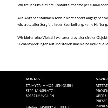
Pl
Wir freuen uns auf Ihre Kontaktaufnahme per e-mail oder
Alle Angaben stammen soweit nicht anders angegeben vo
wir, trotz aller Sorgfalt in der Bearbeitung, keine Haftung.
Wir bieten eine Vielzahl weiterer provisionsfreier Obje
Suchanforderungen auf und stellen Ihnen eine individue
KONTAKT
NAVIG
E.T. MYER IMMOBILIEN GMBH
REFER
STEPHANSPLATZ 1
PROJE
80337 MÜNCHEN
ÜBER U
PRESSE
IMPRE
Telefon
+49(0)89 203 303 80