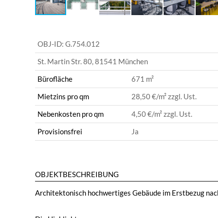
OBJ-ID:
G.754.012
St. Martin Str. 80
,
81541 München
Bürofläche
671 m²
Mietzins pro qm
28,50 €
/m² zzgl. Ust.
Nebenkosten pro qm
4,50 €
/m² zzgl. Ust.
Provisionsfrei
Ja
OBJEKTBESCHREIBUNG
Architektonisch hochwertiges Gebäude im Erstbezug nac