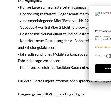
Die Highlights:
- Ruhige Lage auf neugestaltetem Campus
- Hochwertig gestaltete Liegenschaft mit toller Architekt
- zusammenhängende Mietfläche von bis 22.000 m² in ei
- Gebäude 4 verfügt über 2 Lichthöfe sowie einen umlauf
- Bestand mit Neubauqualität und neuestem technischen 
- Komplett neue Gestaltung der Außenbereiche mit viele
und Erholungsfaktoren
- fahrradfreundliches Mobilitätskonzept auf dem Campus, 
Fahrradgarage vorhanden
- Konferenzbereich mit flexiblen Raumnutzungsvarianten,
Für detaillierte Objektinformationen sprechen Sie uns ge
Energieangaben (ENEV):
In Erstellung
gültig bis