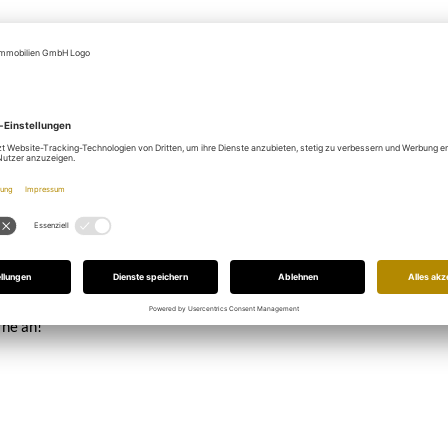
ur
nem Objekt
enden Balkon im 6. OG
Standard, da die Gebäudetechnik komplett erneuert wird
n Möglichkeiten der Nutzung und Einbeziehung von Natur
insges. ca. 500 Fahrradstellplätze oberirdisch und in großer
 für alle Mieter buchbar
rne an!