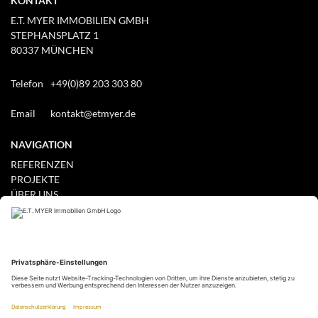
KONTAKT
E.T. MYER IMMOBILIEN GMBH
STEPHANSPLATZ 1
80337 MÜNCHEN
Telefon
+49(0)89 203 303 80
Email
kontakt@etmyer.de
NAVIGATION
REFERENZEN
PROJEKTE
ÜBER UNS
PRESSE
IMPRESSUM
DATENSCHUTZERKLÄRUNG
GEWERBE MIETEN / KAUFEN
WOHNEN MIETEN / KAUFEN
IHR ANGEBOT WOHNEN
IHR ANGEBOT GEWERBE