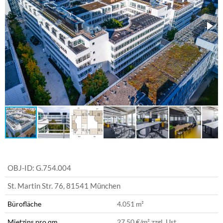
OBJ-ID:
G.754.004
St. Martin Str. 76
,
81541 München
Bürofläche
4.051 m²
Mietzins pro qm
27,50 €
/m² zzgl. Ust.