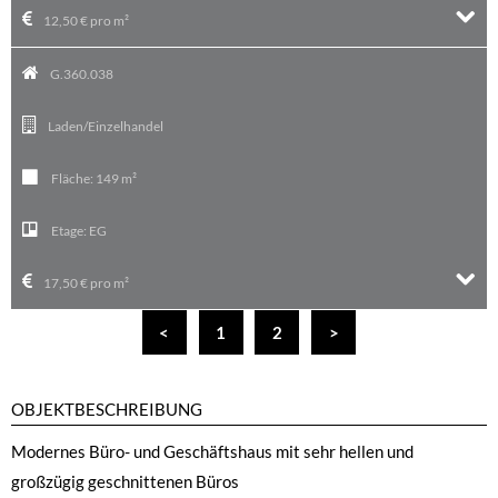
12,50 € pro m²
G.360.038
Laden/Einzelhandel
Fläche:
149 m²
Etage:
EG
17,50 € pro m²
<
1
2
>
OBJEKTBESCHREIBUNG
Modernes Büro- und Geschäftshaus mit sehr hellen und
großzügig geschnittenen Büros