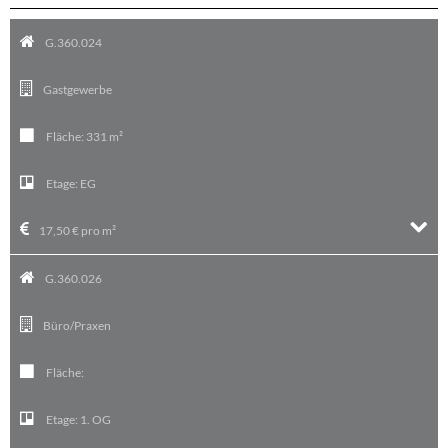
G.360.024
Gastgewerbe
Fläche:
331 m²
Etage:
EG
17,50 € pro m²
G.360.026
Büro/Praxen
Fläche:
Etage:
1. OG