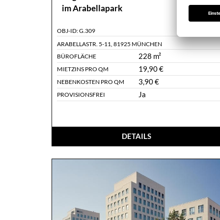
im Arabellapark
OBJ-ID:
G.309
ARABELLASTR. 5-11
,
81925 MÜNCHEN
228 m²
BÜROFLÄCHE
19,90 €
MIETZINS PRO QM
3,90 €
NEBENKOSTEN PRO QM
Ja
PROVISIONSFREI
DETAILS