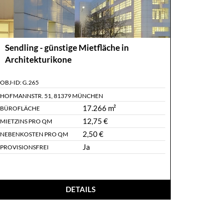
Sendling - günstige Mietfläche in
Architekturikone
OBJ-ID:
G.265
HOFMANNSTR. 51
,
81379 MÜNCHEN
17.266 m²
BÜROFLÄCHE
12,75 €
MIETZINS PRO QM
2,50 €
NEBENKOSTEN PRO QM
Ja
PROVISIONSFREI
DETAILS