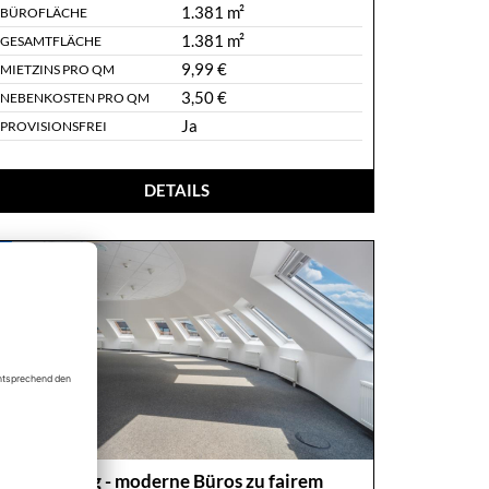
1.381 m²
BÜROFLÄCHE
1.381 m²
GESAMTFLÄCHE
9,99 €
MIETZINS PRO QM
3,50 €
NEBENKOSTEN PRO QM
Ja
PROVISIONSFREI
DETAILS
Schwabing - moderne Büros zu fairem