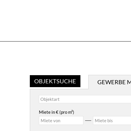
OBJEKTSUCHE
GEWERBE M
Miete in € (pro m²)