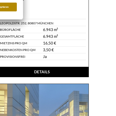
Preis
OBJ-ID:
G.299
LEOPOLDSTR. 252
,
80807 MÜNCHEN
6.943 m²
BÜROFLÄCHE
6.943 m²
GESAMTFLÄCHE
16,50 €
MIETZINS PRO QM
3,50 €
NEBENKOSTEN PRO QM
Ja
PROVISIONSFREI
DETAILS