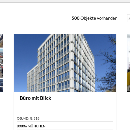
500
Objekte vorhanden
Büro mit Blick
OBJ-ID:
G.318
80806 MÜNCHEN