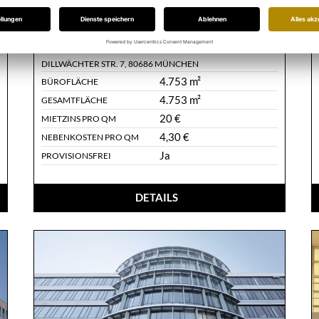
Infrastruktur
OBJ-ID:
G.301
DILLWÄCHTER STR. 7
,
80686 MÜNCHEN
4.753 m²
BÜROFLÄCHE
4.753 m²
GESAMTFLÄCHE
20 €
MIETZINS PRO QM
4,30 €
NEBENKOSTEN PRO QM
Ja
PROVISIONSFREI
DETAILS