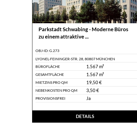
Parkstadt Schwabing - Moderne Büros
zu einem attraktive ...
OBJ-ID:
G.273
LYONEL-FEININGER-STR. 28
,
80807 MÜNCHEN
1.567 m²
BÜROFLÄCHE
1.567 m²
GESAMTFLÄCHE
19,50 €
MIETZINS PRO QM
3,50 €
NEBENKOSTEN PRO QM
Ja
PROVISIONSFREI
DETAILS