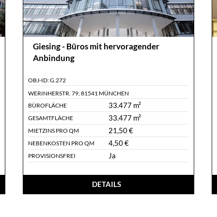
Giesing - Büros mit hervoragender
Anbindung
OBJ-ID:
G.272
WERINHERSTR. 79
,
81541 MÜNCHEN
33.477 m²
BÜROFLÄCHE
33.477 m²
GESAMTFLÄCHE
21,50 €
MIETZINS PRO QM
4,50 €
NEBENKOSTEN PRO QM
Ja
PROVISIONSFREI
DETAILS