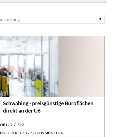
Schwabing - preisgünstige Büroflächen
direkt an der U6
OBJ-ID:
G.312
UNGERERSTR. 129
,
80805 MÜNCHEN